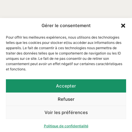
Gérer le consentement
Pour offrir les meilleures expériences, nous utilisons des technologies
telles que les cookies pour stocker et/ou accéder aux informations des
appareils. Le fait de consentir à ces technologies nous permettra de
traiter des données telles que le comportement de navigation ou les ID
uniques sur ce site. Le fait de ne pas consentir ou de retirer son
consentement peut avoir un effet négatif sur certaines caractéristiques
et fonctions.
Email : contact@assofortrop.fr​
Accepter
Refuser
Mentions légales
|
Protection des données
|
Voir les préférences
2025 créé par
l'Agence Web Linov
Politique de confidentialité