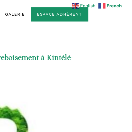
English
French
GALERIE
ESPACE ADHÉRENT
 reboisement à Kintélé-