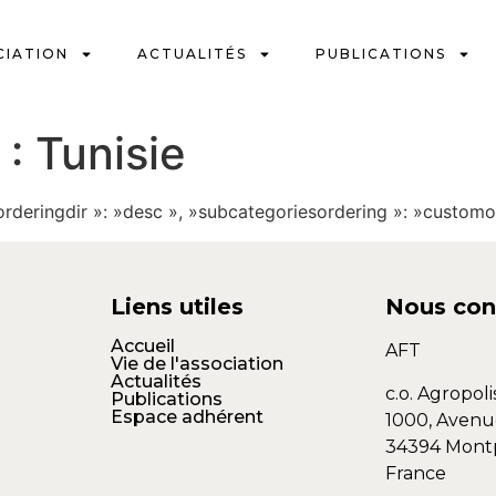
CIATION
ACTUALITÉS
PUBLICATIONS
 :
Tunisie
 »orderingdir »: »desc », »subcategoriesordering »: »customo
Liens utiles
Nous con
Accueil
AFT
Vie de l'association
Actualités
c.o. Agropoli
Publications
Espace adhérent
1000, Avenu
34394 Montp
France