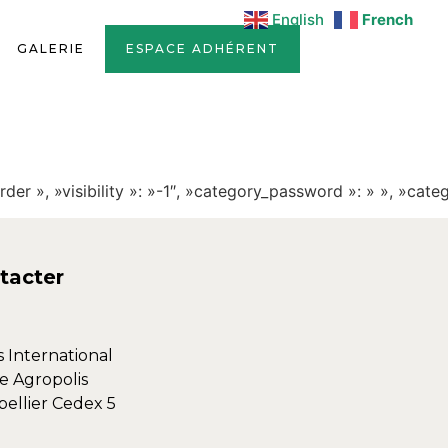
English
French
GALERIE
ESPACE ADHÉRENT
rder », »visibility »: »-1″, »category_password »: » », »cate
tacter
s International
e Agropolis
ellier Cedex 5