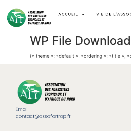
ACCUEIL
VIE DE L’ASSO
WP File Download
{« theme »: »default », »ordering »: »title »,
Email :
contact@assofortrop.fr​