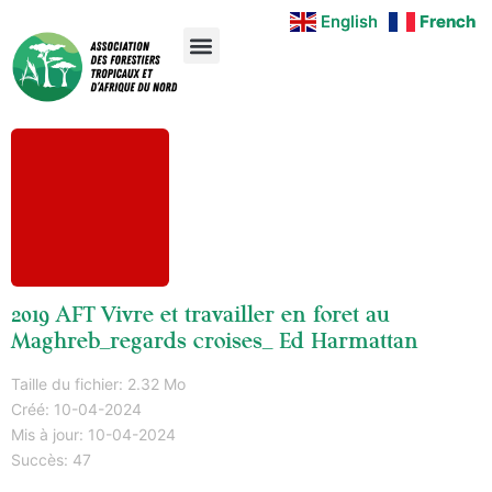
English
English
French
French
2019 AFT Vivre et travailler en foret au
Maghreb_regards croises_ Ed Harmattan
Taille du fichier: 2.32 Mo
Créé: 10-04-2024
Mis à jour: 10-04-2024
Succès: 47