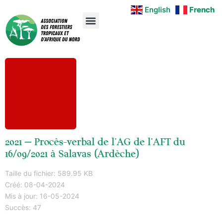
English
English
French
French
2021 – Procès-verbal de l’AG de l’AFT du
16/09/2021 à Salavas (Ardèche)
Taille du fichier: 589.95 KB
Créé: 08-04-2024
Mis à jour: 16-05-2024
Succès: 47