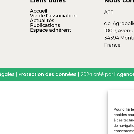
Liens utiles
Nous con
Accueil
AFT
Vie de l'association
Actualités
c.o. Agropoli
Publications
Espace adhérent
1000, Avenu
34394 Montp
France
égales
|
Protection des données
|
2024 créé par
l'Agenc
Pour offrir 
cookies pour
à ces techn
de navigatio
consentement