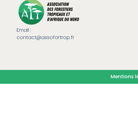
Email :
contact@assofortrop.fr​
Mentions l