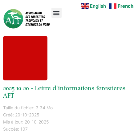
English
English
French
French
2025 10 20 - Lettre d'informations forestieres
AFT
Taille du fichier: 3.34 Mo
Créé: 20-10-2025
Mis à jour: 20-10-2025
Succès: 107