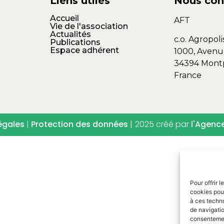
Liens utiles
Nous con
Accueil
AFT
Vie de l'association
Actualités
c.o. Agropoli
Publications
Espace adhérent
1000, Avenu
34394 Montp
France
égales
|
Protection des données
|
2025 créé par
l'Agenc
Pour offrir 
cookies pour
à ces techn
de navigatio
consentement