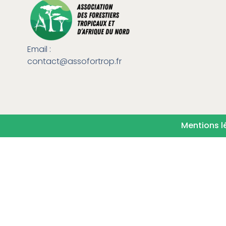
Email :
contact@assofortrop.fr​
Mentions l