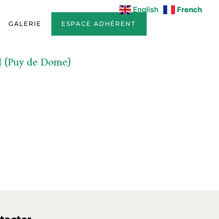
English
English
French
French
GALERIE
ESPACE ADHÉRENT
ol (Puy de Dome)