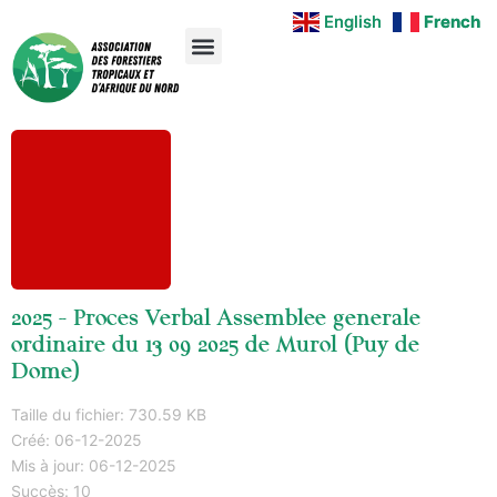
English
English
French
French
2025 - Proces Verbal Assemblee generale
ordinaire du 13 09 2025 de Murol (Puy de
Dome)
Taille du fichier: 730.59 KB
Créé: 06-12-2025
Mis à jour: 06-12-2025
Succès: 10