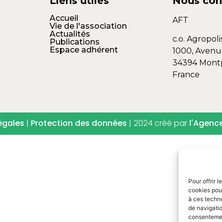
Liens utiles
Nous con
Accueil
AFT
Vie de l'association
Actualités
c.o. Agropoli
Publications
Espace adhérent
1000, Avenu
34394 Montp
France
égales
|
Protection des données
|
2024 créé par
l'Agenc
Pour offrir 
cookies pour
à ces techn
de navigatio
consentement