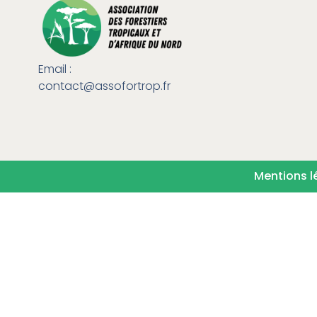
Email :
contact@assofortrop.fr​
Mentions l