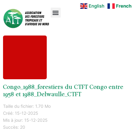
English
English
French
French
Congo_1988_forestiers du CTFT Congo entre
1958 et 1988_Delwaulle_CTFT
Taille du fichier: 1.70 Mo
Créé: 15-12-2025
Mis à jour: 15-12-2025
Succès: 20