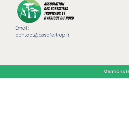
Email :
contact@assofortrop.fr​
Mentions l