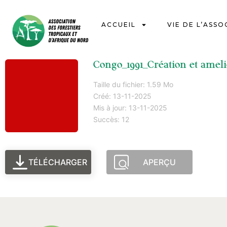
ACCUEIL
VIE DE L’ASSO
Congo_1991_Création et amel
Taille du fichier: 1.59 Mo
Créé: 13-11-2025
Mis à jour: 13-11-2025
Succès: 12
TÉLÉCHARGER
APERÇU