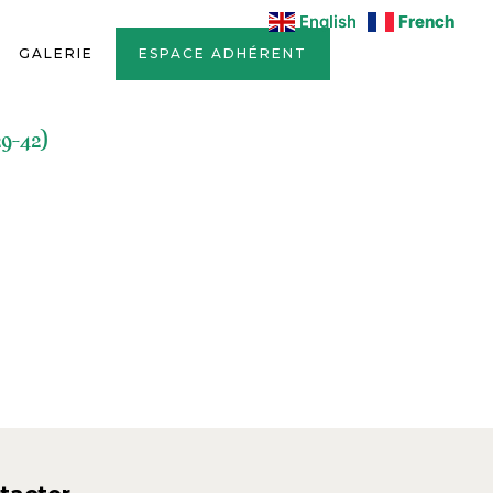
English
English
French
French
GALERIE
ESPACE ADHÉRENT
9-42)