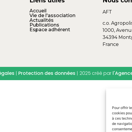
Liens utiles
Nous con
Accueil
AFT
Vie de l'association
Actualités
c.o. Agropoli
Publications
Espace adhérent
1000, Avenu
34394 Montp
France
égales
|
Protection des données
|
2025 créé par
l'Agenc
Pour offrir 
cookies pour
à ces techn
de navigatio
consentement