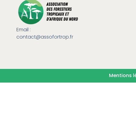
Email :
contact@assofortrop.fr​
Mentions l