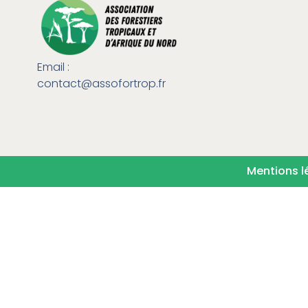
Email :
contact@assofortrop.fr​
Mentions l