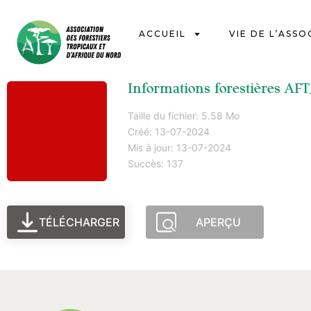
ACCUEIL
VIE DE L’ASSO
Informations forestières AFT
Taille du fichier: 5.58 Mo
Créé: 13-07-2024
Mis à jour: 13-07-2024
Succès: 137
TÉLÉCHARGER
APERÇU