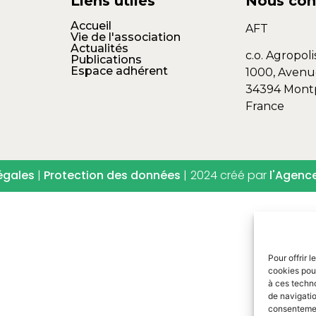
Liens utiles
Nous con
Accueil
AFT
Vie de l'association
Actualités
c.o. Agropoli
Publications
Espace adhérent
1000, Avenu
34394 Montp
France
égales
|
Protection des données
|
2024 créé par
l'Agenc
Pour offrir 
cookies pour
à ces techn
de navigatio
consentement