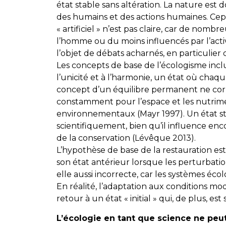
état stable sans altération. La nature 
des humains et des actions humaines. Cepe
« artificiel » n’est pas claire, car de nom
l’homme ou du moins influencés par l’activ
l’objet de débats acharnés, en particulier d
Les concepts de base de l’écologisme inclue
l’unicité et à l’harmonie, un état où cha
concept d’un équilibre permanent ne corres
constamment pour l’espace et les nutri
environnementaux (Mayr 1997). Un état sta
scientifiquement, bien qu’il influence en
de la conservation (Lévêque 2013).
L’hypothèse de base de la restauration est
son état antérieur lorsque les perturbati
elle aussi incorrecte, car les systèmes éco
En réalité, l’adaptation aux conditions mod
retour à un état « initial » qui, de plus, e
L’écologie en tant que science ne peut