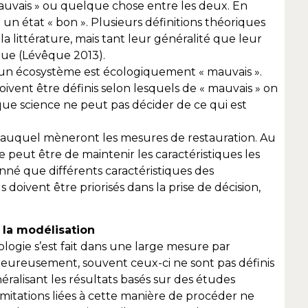
auvais » ou quelque chose entre les deux. En
re un état « bon ». Plusieurs définitions théoriques
a littérature, mais tant leur généralité que leur
ique (Lévêque 2013).
at d’un écosystème est écologiquement « mauvais ».
oivent être définis selon lesquels de « mauvais » on
 que science ne peut pas décider de ce qui est
état auquel mèneront les mesures de restauration. Au
e peut être de maintenir les caractéristiques les
nné que différents caractéristiques des
 doivent être priorisés dans la prise de décision,
r la modélisation
ogie s’est fait dans une large mesure par
eureusement, souvent ceux-ci ne sont pas définis
néralisant les résultats basés sur des études
imitations liées à cette manière de procéder ne