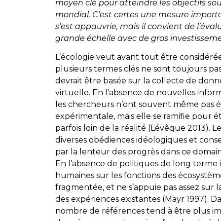
moyen clé pour atteindre les objectifs s
mondial. C’est certes une mesure importan
s’est appauvrie, mais il convient de l’éva
grande échelle avec de gros investisseme
L’écologie veut avant tout être considé
plusieurs termes clés ne sont toujours pas
devrait être basée sur la collecte de don
virtuelle. En l’absence de nouvelles infor
les chercheurs n’ont souvent même pas été 
expérimentale, mais elle se ramifie pour 
parfois loin de la réalité (Lévêque 2013).
diverses obédiences idéologiques et conser
par la lenteur des progrès dans ce domain
En l’absence de politiques de long terme i
humaines sur les fonctions des écosystème
fragmentée, et ne s’appuie pas assez sur 
des expériences existantes (Mayr 1997). Dan
nombre de références tend à être plus im