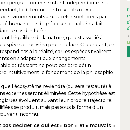
est donc perçue comme existant indépendamment
ndant, la différence entre « naturel » et
E
t
breux environnements « naturels » sont créés par
d
ité humaine. Le degré de « naturalité » a fait
d
ans le cas des forêts.
2
nt l’équilibre de la nature, qui est associé à
L
que espèce a trouvé sa propre place. Cependant, ce
pond pas à la réalité, car les espèces rivalisent
ments en s’adaptant aux changements
ble et résistant ne peut pas être défini
core intuitivement le fondement de la philosophie
 que l’écosystème reviendra (ou sera restauré) à
ons externes seront éliminées. Cette hypothèse est
logiques évoluent suivant leur propre trajectoire.
ifiées se produit, mais pas sous la forme d’un
st souvent inconnu.
 pas décider ce qui est « bon » et « mauvais »