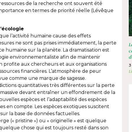
ressources de la recherche ont souvent été
 importance en termes de priorité réelle (Lévêque
l’écologie
que l’activité humaine cause des effets
 mesures ne sont pas prises immédiatement, la perte
L
ce humaine sur la planète. La dramatisation est
c
ogie environnementaliste afin de maintenir
d
ion profite aux chercheurs et aux organisations
3
ssources financières. L’atmosphère de peur
L
té vue comme une marque de sagesse.
ctions quantitatives très différentes sur la perte
n massive devant entraîner un effondrement de la
nouvelles espèces et l’adaptabilité des espèces
es en compte. Les espèces exotiques suscitent
 sur la base de données factuelles.
e (« pristine ») ou « originelle » est quelque
quelque chose qui est toujours resté dans son