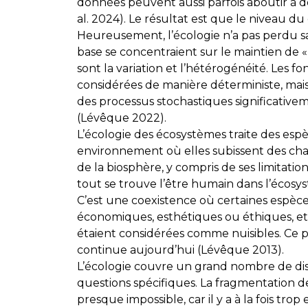
données peuvent aussi parfois aboutir à de
al. 2024). Le résultat est que le niveau du 
Heureusement, l’écologie n’a pas perdu sa
base se concentraient sur le maintien de « 
sont la variation et l’hétérogénéité. Les f
considérées de manière déterministe, mais, 
des processus stochastiques significative
(Lévêque 2022).
L’écologie des écosystèmes traite des esp
environnement où elles subissent des cha
de la biosphère, y compris de ses limitation
tout se trouve l’être humain dans l’écosys
C’est une coexistence où certaines espèces
économiques, esthétiques ou éthiques, et 
étaient considérées comme nuisibles. Ce pr
continue aujourd’hui (Lévêque 2013).
L’écologie couvre un grand nombre de disc
questions spécifiques. La fragmentation d
presque impossible, car il y a à la fois trop