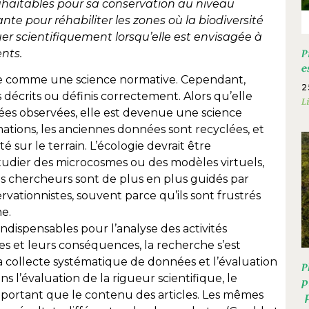
ouhaitables pour sa conservation au niveau
te pour réhabiliter les zones où la biodiversité
luer scientifiquement lorsqu’elle est envisagée à
nts.
P
e
rée comme une science normative. Cependant,
2
 décrits ou définis correctement. Alors qu’elle
L
nées observées, elle est devenue une science
mations, les anciennes données sont recyclées, et
sur le terrain. L’écologie devrait être
étudier des microcosmes ou des modèles virtuels,
 Les chercheurs sont de plus en plus guidés par
vationnistes, souvent parce qu’ils sont frustrés
e.
ndispensables pour l’analyse des activités
s et leurs conséquences, la recherche s’est
la collecte systématique de données et l’évaluation
P
s l’évaluation de la rigueur scientifique, le
p
portant que le contenu des articles. Les mêmes
p