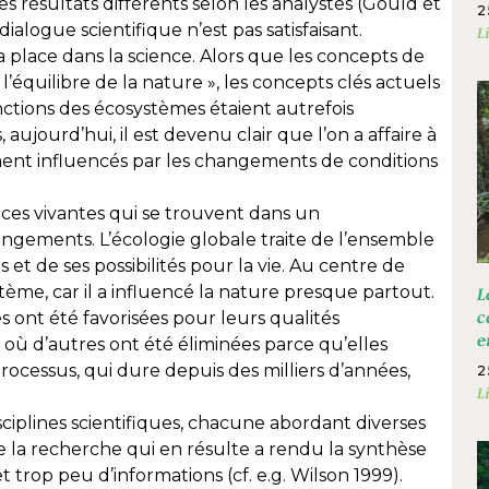
s résultats différents selon les analystes (Gould et
2
dialogue scientifique n’est pas satisfaisant.
L
 place dans la science. Alors que les concepts de
l’équilibre de la nature », les concepts clés actuels
onctions des écosystèmes étaient autrefois
aujourd’hui, il est devenu clair que l’on a affaire à
ment influencés par les changements de conditions
èces vivantes qui se trouvent dans un
ngements. L’écologie globale traite de l’ensemble
s et de ses possibilités pour la vie. Au centre de
tème, car il a influencé la nature presque partout.
L
 ont été favorisées pour leurs qualités
c
e
où d’autres ont été éliminées parce qu’elles
ocessus, qui dure depuis des milliers d’années,
2
L
iplines scientifiques, chacune abordant diverses
e la recherche qui en résulte a rendu la synthèse
 et trop peu d’informations (cf. e.g. Wilson 1999).