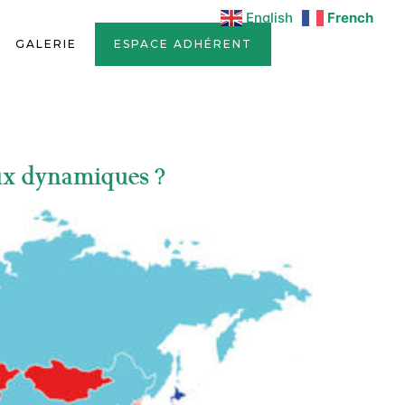
English
French
GALERIE
ESPACE ADHÉRENT
eux dynamiques ?