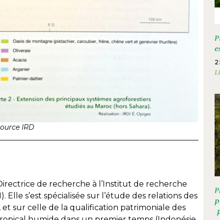
P
e
2
L
source IRD
rectrice de recherche à l’Institut de recherche
P
lle s’est spécialisée sur l’étude des relations des
p
 et sur celle de la qualification patrimoniale des
p
 tropical humide dans un premier temps (Indonésie,