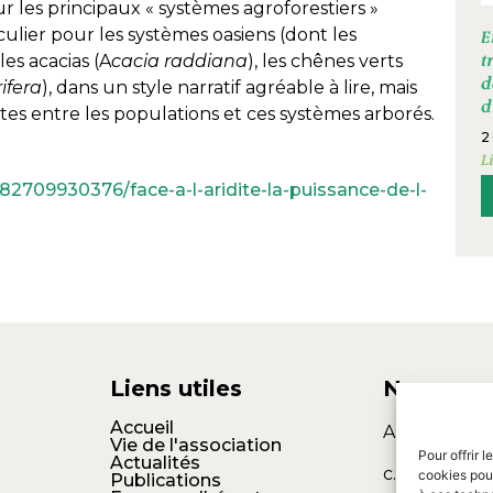
 les principaux « systèmes agroforestiers »
culier pour les systèmes oasiens (dont les
E
, les acacias (A
cacia raddiana
), les chênes verts
t
d
ifera
), dans un style narratif agréable à lire, mais
d
ortes entre les populations et ces systèmes arborés.
2
L
782709930376/face-a-l-aridite-la-puissance-de-l-
Liens utiles
Nous con
Accueil
AFT
Vie de l'association
Pour offrir 
Actualités
c.o. Agropoli
cookies pour
Publications