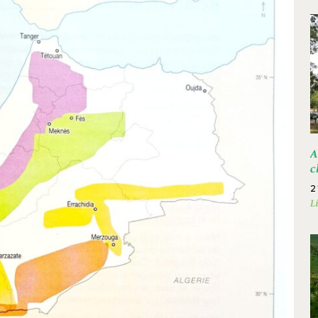
A
c
2
L