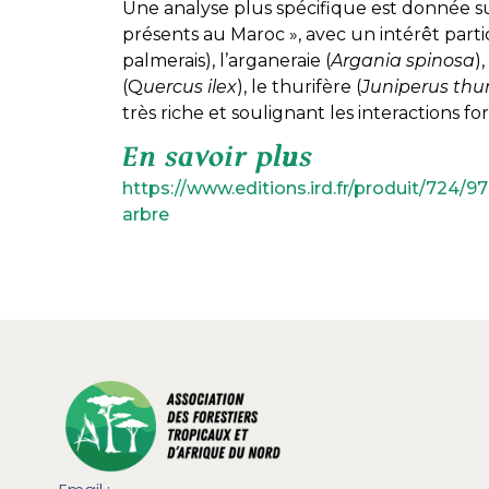
Une analyse plus spécifique est donnée sur
présents au Maroc », avec un intérêt parti
palmerais), l’arganeraie (
Argania spinosa
)
(Q
uercus ilex
), le thurifère (
Juniperus thur
très riche et soulignant les interactions f
En savoir plus
https://www.editions.ird.fr/produit/724/9
arbre