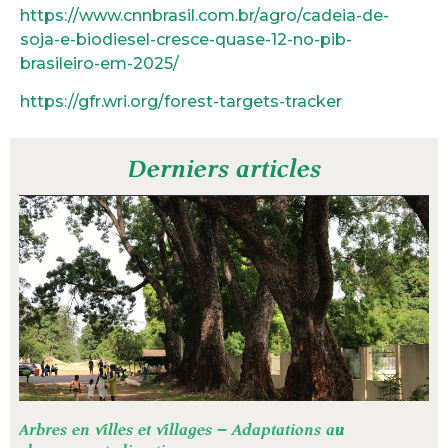
https://www.cnnbrasil.com.br/agro/cadeia-de-
soja-e-biodiesel-cresce-quase-12-no-pib-
brasileiro-em-2025/
https://gfr.wri.org/forest-targets-tracker
Derniers articles
Arbres en villes et villages – Adaptations au