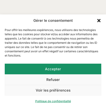
Gérer le consentement
Pour offrir les meilleures expériences, nous utilisons des technologies
telles que les cookies pour stocker et/ou accéder aux informations des
appareils. Le fait de consentir à ces technologies nous permettra de
traiter des données telles que le comportement de navigation ou les ID
uniques sur ce site. Le fait de ne pas consentir ou de retirer son
consentement peut avoir un effet négatif sur certaines caractéristiques
et fonctions.
Email : contact@assofortrop.fr​
Accepter
Refuser
Mentions légales
|
Protection des données
|
Voir les préférences
2024 créé par
l'Agence Web Linov
Politique de confidentialité